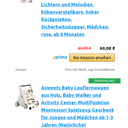
Lichtern und Melodien,
höhenverstellbare, hoher
Rückenlehne,
Sicherheitsstopper, Mädchen,
rosa, ab 6 Monaten
69,99 €
60,08 €
Bei Amazon ansehen
*
Preis inkl. MwSt., zzgl. Versandkosten
Anzeige
EMPFEHLUNG
Asweets Baby Lauflernwagen
aus Holz, Baby Walker und
Activity Center, Multifunktion
Montessori Spielzeug Geschenk
für Jungen und Mädchen ab 1-3
Jahren (Natürliche)