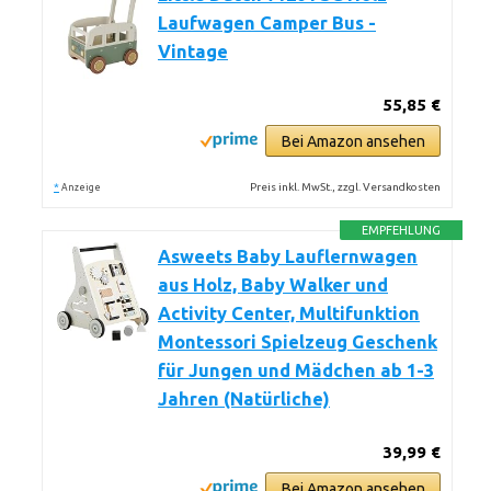
Laufwagen Camper Bus -
Vintage
55,85 €
Bei Amazon ansehen
*
Preis inkl. MwSt., zzgl. Versandkosten
Anzeige
EMPFEHLUNG
Asweets Baby Lauflernwagen
aus Holz, Baby Walker und
Activity Center, Multifunktion
Montessori Spielzeug Geschenk
für Jungen und Mädchen ab 1-3
Jahren (Natürliche)
39,99 €
Bei Amazon ansehen