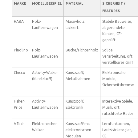
MARKE
MODELLBEISPIEL
MATERIAL
SICHERHEIT /
FEATURES
HABA
Holz-
Massivholz,
Stabile Bauweise,
Lauflernwagen
lackiert
abgerundete
Kanten, CE-
geprüft
Pinolino
Holz-
Buche/Fichtenholz
Solide
Lauflernwagen
Verarbeitung, oft
verstellbarer Griff
Chicco
Activity-Walker
Kunststoff,
Elektronische
(Kunststoff)
Metallrahmen
Module,
Sicherheitsbremse
Fisher-
Activity-
Kunststoff,
Interaktive Spiele,
Price
Lauflernwagen
Elektronik
Musik, oft
rutschfeste Räder
VTech
Elektronischer
Kunststoff mit
Lernfunktionen,
Walker
elektronischen
Lautstärkeregler,
Modulen
CE