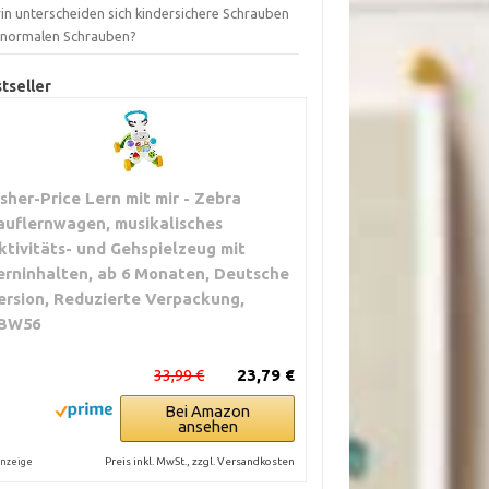
in unterscheiden sich kindersichere Schrauben
 normalen Schrauben?
tseller
isher-Price Lern mit mir - Zebra
auflernwagen, musikalisches
ktivitäts- und Gehspielzeug mit
erninhalten, ab 6 Monaten, Deutsche
ersion, Reduzierte Verpackung,
BW56
33,99 €
23,79 €
Bei Amazon
ansehen
Preis inkl. MwSt., zzgl. Versandkosten
nzeige