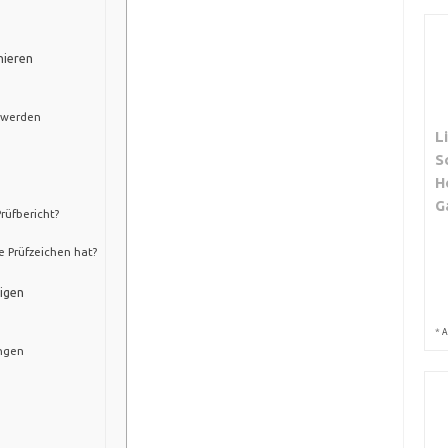
nieren
 werden
L
S
H
G
rüfbericht?
 Prüfzeichen hat?
tigen
*
A
ungen