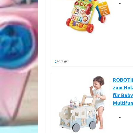
*
Anzeige
ROBOTIM
zum Holz
für Baby
Multifun