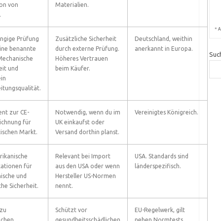
on von
Materialien.
.
*
A
ngige Prüfung
Zusätzliche Sicherheit
Deutschland, weithin
ine benannte
durch externe Prüfung.
anerkannt in Europa.
Suc
 Mechanische
Höheres Vertrauen
eit und
beim Käufer.
in
itungsqualität.
ent zur CE-
Notwendig, wenn du im
Vereinigtes Königreich.
ichnung für
UK einkaufst oder
tischen Markt.
Versand dorthin planst.
rikanische
Relevant bei Import
USA. Standards sind
kationen für
aus den USA oder wenn
länderspezifisch.
ische und
Hersteller US-Normen
he Sicherheit.
nennt.
 zu
Schützt vor
EU-Regelwerk, gilt
ichen
gesundheitsschädlichen
neben Normtests.