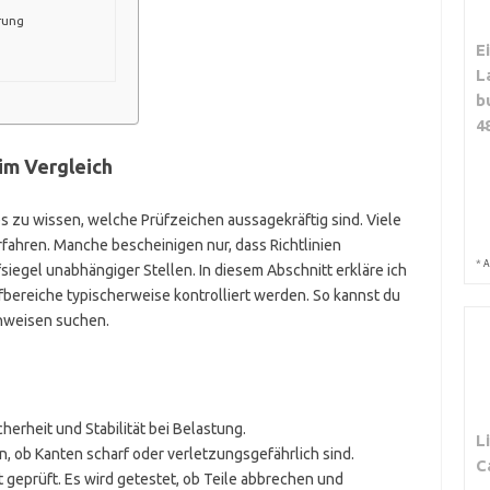
ärung
E
L
b
4
im Vergleich
es zu wissen, welche Prüfzeichen aussagekräftig sind. Viele
fahren. Manche bescheinigen nur, dass Richtlinien
*
A
iegel unabhängiger Stellen. In diesem Abschnitt erkläre ich
fbereiche typischerweise kontrolliert werden. So kannst du
chweisen suchen.
cherheit und Stabilität bei Belastung.
L
, ob Kanten scharf oder verletzungsgefährlich sind.
C
it geprüft. Es wird getestet, ob Teile abbrechen und