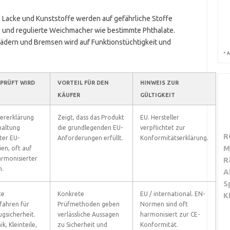
: Lacke und Kunststoffe werden auf gefährliche Stoffe
 und regulierte Weichmacher wie bestimmte Phthalate.
Rädern und Bremsen wird auf Funktionstüchtigkeit und
*
A
PRÜFT WIRD
VORTEIL FÜR DEN
HINWEIS ZUR
KÄUFER
GÜLTIGKEIT
lererklärung
Zeigt, dass das Produkt
EU. Hersteller
haltung
die grundlegenden EU-
verpflichtet zur
R
ter EU-
Anforderungen erfüllt.
Konformitätserklärung.
M
ien, oft auf
armonisierter
R
.
A
S
te
Konkrete
EU / international. EN-
K
fahren für
Prüfmethoden geben
Normen sind oft
ugsicherheit.
verlässliche Aussagen
harmonisiert zur CE-
k, Kleinteile,
zu Sicherheit und
Konformität.