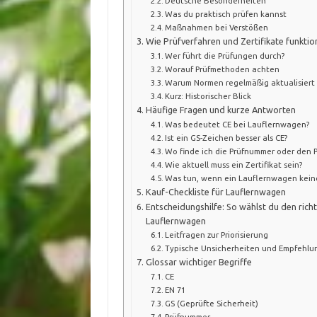
Deutsche Besonderheiten
Was du praktisch prüfen kannst
Maßnahmen bei Verstößen
Wie Prüfverfahren und Zertifikate funktio
Wer führt die Prüfungen durch?
Worauf Prüfmethoden achten
Warum Normen regelmäßig aktualisiert
Kurz: Historischer Blick
Häufige Fragen und kurze Antworten
Was bedeutet CE bei Lauflernwagen?
Ist ein GS-Zeichen besser als CE?
Wo finde ich die Prüfnummer oder den P
Wie aktuell muss ein Zertifikat sein?
Was tun, wenn ein Lauflernwagen keine
Kauf-Checkliste für Lauflernwagen
Entscheidungshilfe: So wählst du den rich
Lauflernwagen
Leitfragen zur Priorisierung
Typische Unsicherheiten und Empfehl
Glossar wichtiger Begriffe
CE
EN 71
GS (Geprüfte Sicherheit)
Prüfnummer