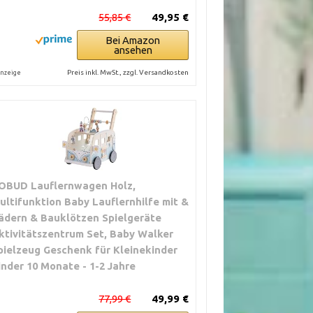
55,85 €
49,95 €
Bei Amazon
ansehen
Preis inkl. MwSt., zzgl. Versandkosten
nzeige
OBUD Lauflernwagen Holz,
ultifunktion Baby Lauflernhilfe mit &
ädern & Bauklötzen Spielgeräte
ktivitätszentrum Set, Baby Walker
pielzeug Geschenk für Kleinekinder
inder 10 Monate - 1-2 Jahre
77,99 €
49,99 €