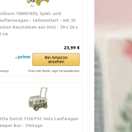
ichhorn 100001833, Spiel- und
auflernwagen - teilmontiert - mit 35
unten Bausteinen aus Holz - 39 x 26 x
8 cm
23,99 €
Bei Amazon
ansehen
Preis inkl. MwSt., zzgl. Versandkosten
nzeige
ittle Dutch 7126 FSC Holz Laufwagen
amper Bus - Vintage