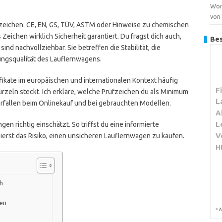
Wor
von
fzeichen. CE, EN, GS, TÜV, ASTM oder Hinweise zu chemischen
 Zeichen wirklich Sicherheit garantiert. Du fragst dich auch,
Bes
ind nachvollziehbar. Sie betreffen die Stabilität, die
ungsqualität des Lauflernwagens.
ifikate im europäischen und internationalen Kontext häufig
F
 Kürzeln steckt. Ich erkläre, welche Prüfzeichen du als Minimum
L
perfallen beim Onlinekauf und bei gebrauchten Modellen.
A
L
n richtig einschätzt. So triffst du eine informierte
V
ierst das Risiko, einen unsicheren Lauflernwagen zu kaufen.
H
ch
gen
*
A