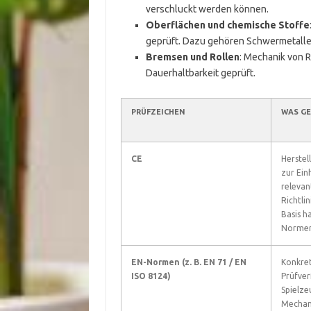
verschluckt werden können.
Oberflächen und chemische Stoffe
geprüft. Dazu gehören Schwermetalle
Bremsen und Rollen
: Mechanik von 
Dauerhaltbarkeit geprüft.
PRÜFZEICHEN
WAS GE
CE
Herstel
zur Ein
relevan
Richtlin
Basis h
Normen
EN-Normen (z. B. EN 71 / EN
Konkre
ISO 8124)
Prüfver
Spielze
Mechani