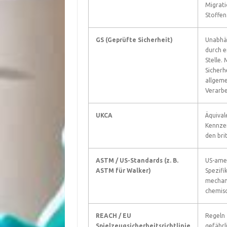
Migrati
Stoffen
GS (Geprüfte Sicherheit)
Unabhä
durch e
Stelle.
Sicherh
allgeme
Verarbe
UKCA
Äquival
Kennze
den bri
ASTM / US-Standards (z. B.
US-ame
ASTM für Walker)
Spezifi
mechan
chemisc
REACH / EU
Regeln
Spielzeugsicherheitsrichtlinie
gefährl