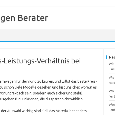
gen Berater
Neu
s-Leistungs-Verhältnis bei
Wie
Tür
Wie 
ernwagen für dein Kind zu kaufen, und willst das beste Preis-
bat
t du schon viele Modelle gesehen und bist unsicher, worauf es
Wo 
 nur praktisch sein, sondern auch sicher und stabil.
für
ausgeben für Funktionen, die du später nicht wirklich
Wor
Lau
ei der Auswahl wichtig sind. Soll das Material besonders