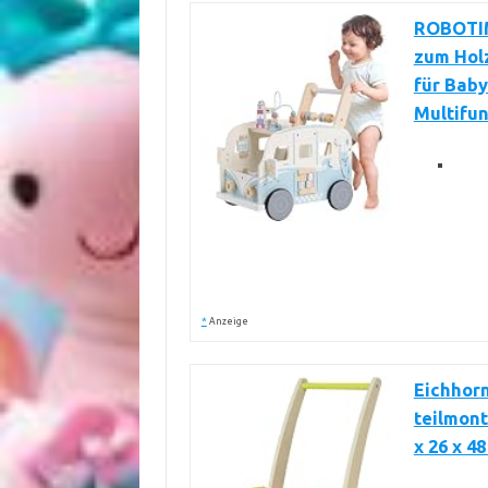
ROBOTIM
zum Holz
für Baby
Multifun
*
Anzeige
Eichhorn
teilmont
x 26 x 4