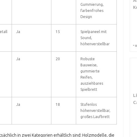
A
Gummierung,
K
farbenfrohes
Design
etall
Ja
15
Spielpaneel mit
Sound,
höhenverstellbar
*
A
Ja
20
Robuste
Bauweise,
gummierte
Reifen,
ausziehbares
Spielbrett
L
C
Ja
18
Stufenlos
höhenverstellbar,
großes Laufbrett
ächlich in zwei Kategorien erhältlich sind: Holzmodelle, die