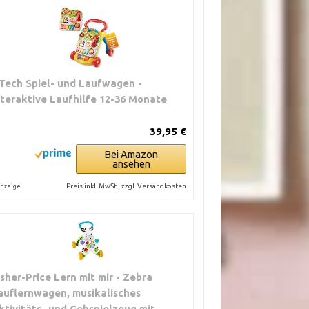
Tech Spiel- und Laufwagen -
nteraktive Laufhilfe 12-36 Monate
39,95 €
Bei Amazon
ansehen
Preis inkl. MwSt., zzgl. Versandkosten
nzeige
isher-Price Lern mit mir - Zebra
auflernwagen, musikalisches
ktivitäts- und Gehspielzeug mit