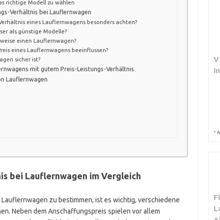
s richtige Modell zu wählen
ngs-Verhältnis bei Lauflernwagen
s-Verhältnis eines Lauflernwagens besonders achten?
ser als günstige Modelle?
rweise einen Lauflernwagen?
reis eines Lauflernwagens beeinflussen?
V
agen sicher ist?
ernwagens mit gutem Preis-Leistungs-Verhältnis
I
on Lauflernwagen
*
A
is bei Lauflernwagen im Vergleich
F
i Lauflernwagen zu bestimmen, ist es wichtig, verschiedene
L
chen. Neben dem Anschaffungspreis spielen vor allem
A