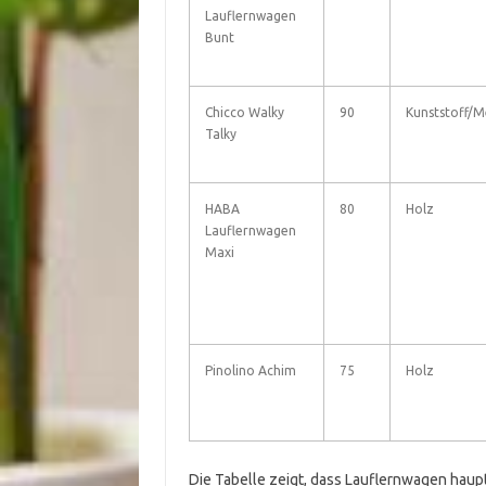
Lauflernwagen
Bunt
Chicco Walky
90
Kunststoff/M
Talky
HABA
80
Holz
Lauflernwagen
Maxi
Pinolino Achim
75
Holz
Die Tabelle zeigt, dass Lauflernwagen haupts