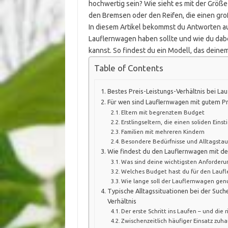
hochwertig sein? Wie sieht es mit der Größ
den Bremsen oder den Reifen, die einen gro
In diesem Artikel bekommst du Antworten auf
Lauflernwagen haben sollte und wie du dabe
kannst. So findest du ein Modell, das dein
Table of Contents
Bestes Preis-Leistungs-Verhältnis bei La
Für wen sind Lauflernwagen mit gutem Pre
Eltern mit begrenztem Budget
Erstlingseltern, die einen soliden Eins
Familien mit mehreren Kindern
Besondere Bedürfnisse und Alltagstau
Wie findest du den Lauflernwagen mit de
Was sind deine wichtigsten Anforder
Welches Budget hast du für den Lauf
Wie lange soll der Lauflernwagen gen
Typische Alltagssituationen bei der Suc
Verhältnis
Der erste Schritt ins Laufen – und die
Zwischenzeitlich häufiger Einsatz zu