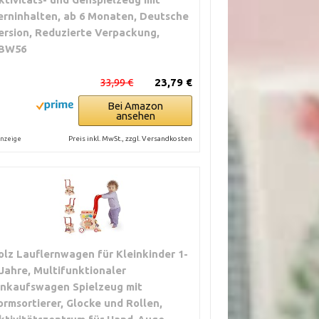
erninhalten, ab 6 Monaten, Deutsche
ersion, Reduzierte Verpackung,
BW56
33,99 €
23,79 €
Bei Amazon
ansehen
Preis inkl. MwSt., zzgl. Versandkosten
nzeige
olz Lauflernwagen für Kleinkinder 1-
 Jahre, Multifunktionaler
inkaufswagen Spielzeug mit
ormsortierer, Glocke und Rollen,