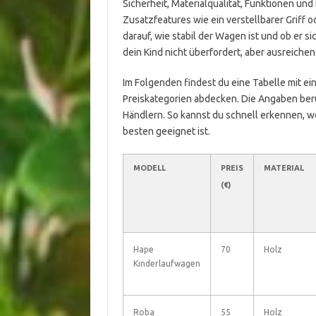
Sicherheit, Materialqualität, Funktionen un
Zusatzfeatures wie ein verstellbarer Griff 
darauf, wie stabil der Wagen ist und ob er si
dein Kind nicht überfordert, aber ausreichend
Im Folgenden findest du eine Tabelle mit e
Preiskategorien abdecken. Die Angaben ber
Händlern. So kannst du schnell erkennen, 
besten geeignet ist.
MODELL
PREIS
MATERIAL
(€)
Hape
70
Holz
Kinderlaufwagen
Roba
55
Holz