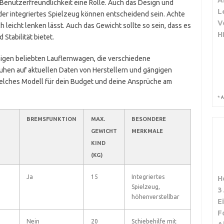
d Benutzerfreundlichkeit eine Rolle. Auch das Design und
L
oder integriertes Spielzeug können entscheidend sein. Achte
V
ch leicht lenken lässt. Auch das Gewicht sollte so sein, dass es
H
 Stabilität bietet.
inigen beliebten Lauflernwagen, die verschiedene
uhen auf aktuellen Daten von Herstellern und gängigen
welches Modell für dein Budget und deine Ansprüche am
*
A
BREMSFUNKTION
MAX.
BESONDERE
GEWICHT
MERKMALE
KIND
(KG)
Ja
15
Integriertes
H
Spielzeug,
3
höhenverstellbar
E
F
Nein
20
Schiebehilfe mit