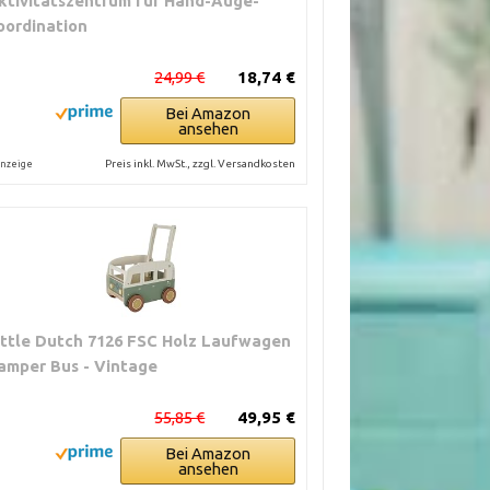
ktivitätszentrum für Hand-Auge-
oordination
24,99 €
18,74 €
Bei Amazon
ansehen
Preis inkl. MwSt., zzgl. Versandkosten
nzeige
ittle Dutch 7126 FSC Holz Laufwagen
amper Bus - Vintage
55,85 €
49,95 €
Bei Amazon
ansehen