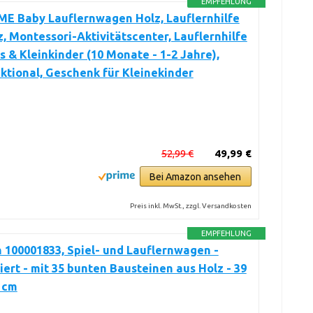
EMPFEHLUNG
E Baby Lauflernwagen Holz, Lauflernhilfe
, Montessori-Aktivitätscenter, Lauflernhilfe
s & Kleinkinder (10 Monate - 1-2 Jahre),
ktional, Geschenk für Kleinekinder
52,99 €
49,99 €
Bei Amazon ansehen
Preis inkl. MwSt., zzgl. Versandkosten
EMPFEHLUNG
 100001833, Spiel- und Lauflernwagen -
iert - mit 35 bunten Bausteinen aus Holz - 39
8 cm