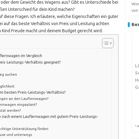
e oder dem Gewicht des Wagens aus? Gibt es Unterschiede bei
Wor
ßen Unterschied für dein Kind machen?
von
 diese Fragen. Ich erläutere, welche Eigenschaften ein guter
i auf das beste Verhältnis von Preis und Leistung achten
Bes
em Kind Freude macht und deinem Budget gerecht wird.
uflernwagen im Vergleich
is-Leistungs-Verhältnis geeignet?
L
S
tieg suchen
H
glichkeit
G
m besten Preis-Leistungs-Verhältnis?
ungen an den Lauflernwagen?
lernwagen eingeplant?
utzt werden?
he nach einem Lauflernwagen mit gutem Preis-Leistungs-
*
A
 richtige Unterstützung finden
hause und unterwegs