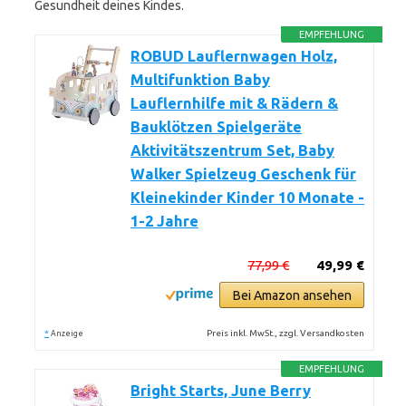
Gesundheit deines Kindes.
EMPFEHLUNG
ROBUD Lauflernwagen Holz,
Multifunktion Baby
Lauflernhilfe mit & Rädern &
Bauklötzen Spielgeräte
Aktivitätszentrum Set, Baby
Walker Spielzeug Geschenk für
Kleinekinder Kinder 10 Monate -
1-2 Jahre
77,99 €
49,99 €
Bei Amazon ansehen
*
Preis inkl. MwSt., zzgl. Versandkosten
Anzeige
EMPFEHLUNG
Bright Starts, June Berry