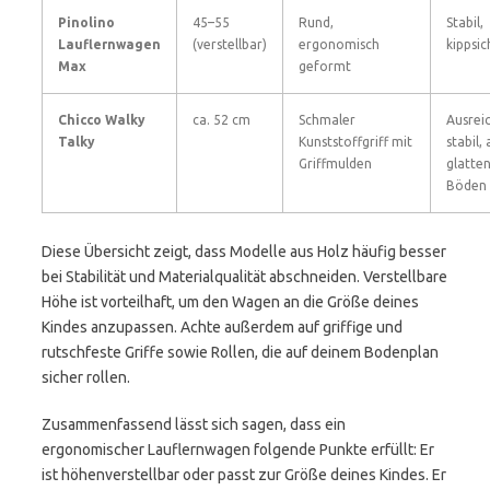
Pinolino
45–55
Rund,
Stabil,
Lauflernwagen
(verstellbar)
ergonomisch
kippsic
Max
geformt
Chicco Walky
ca. 52 cm
Schmaler
Ausrei
Talky
Kunststoffgriff mit
stabil, 
Griffmulden
glatte
Böden
Diese Übersicht zeigt, dass Modelle aus Holz häufig besser
bei Stabilität und Materialqualität abschneiden. Verstellbare
Höhe ist vorteilhaft, um den Wagen an die Größe deines
Kindes anzupassen. Achte außerdem auf griffige und
rutschfeste Griffe sowie Rollen, die auf deinem Bodenplan
sicher rollen.
Zusammenfassend lässt sich sagen, dass ein
ergonomischer Lauflernwagen folgende Punkte erfüllt: Er
ist höhenverstellbar oder passt zur Größe deines Kindes. Er