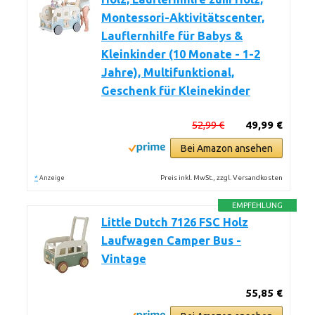
Montessori-Aktivitätscenter,
Lauflernhilfe für Babys &
Kleinkinder (10 Monate - 1-2
Jahre), Multifunktional,
Geschenk für Kleinekinder
52,99 €
49,99 €
Bei Amazon ansehen
*
Preis inkl. MwSt., zzgl. Versandkosten
Anzeige
EMPFEHLUNG
Little Dutch 7126 FSC Holz
Laufwagen Camper Bus -
Vintage
55,85 €