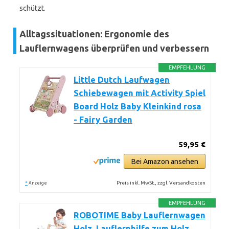
schützt.
Alltagssituationen: Ergonomie des
Lauflernwagens überprüfen und verbessern
EMPFEHLUNG
Little Dutch Laufwagen
Schiebewagen mit Activity Spiel
Board Holz Baby Kleinkind rosa
- Fairy Garden
59,95 €
Bei Amazon ansehen
*
Preis inkl. MwSt., zzgl. Versandkosten
Anzeige
EMPFEHLUNG
ROBOTIME Baby Lauflernwagen
Holz, Lauflernhilfe zum Holz,