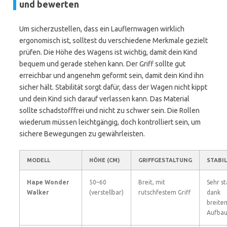
und bewerten
Um sicherzustellen, dass ein Lauflernwagen wirklich
ergonomisch ist, solltest du verschiedene Merkmale gezielt
prüfen. Die Höhe des Wagens ist wichtig, damit dein Kind
bequem und gerade stehen kann. Der Griff sollte gut
erreichbar und angenehm geformt sein, damit dein Kind ihn
sicher hält. Stabilität sorgt dafür, dass der Wagen nicht kippt
und dein Kind sich darauf verlassen kann. Das Material
sollte schadstofffrei und nicht zu schwer sein. Die Rollen
wiederum müssen leichtgängig, doch kontrolliert sein, um
sichere Bewegungen zu gewährleisten.
MODELL
HÖHE (CM)
GRIFFGESTALTUNG
STABIL
Hape Wonder
50–60
Breit, mit
Sehr st
Walker
(verstellbar)
rutschfestem Griff
dank
breite
Aufba