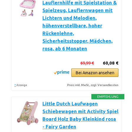
Lauflernhilfe mit Spielstation &
Spielzeug, Lauflernwagen mit
Lichtern und Melodien,
höhenverstellbare, hoher
Rückenlehne,
Sicherheitsstopper, Mädchen,
rosa, ab 6 Monaten
69,99 €
60,08 €
Bei Amazon ansehen
*
Preis inkl. MwSt., zzgl. Versandkosten
Anzeige
EMPFEHLUNG
Little Dutch Laufwagen
Schiebewagen mit Activity Spiel
Board Holz Baby Kleinkind rosa
- Fairy Garden