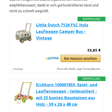
empfehlenswert, damit er sich gut kontrollieren lässt und
nicht zu schnell wegrollt.
EMPFEHLUNG
Little Dutch 7126 FSC Holz
Laufwagen Camper Bus -
Vintage
55,85 €
Bei Amazon ansehen
*
Preis inkl. MwSt., zzgl. Versandkosten
Anzeige
EMPFEHLUNG
Eichhorn 100001833, Spiel- und
Lauflernwagen - teilmontiert -
mit 35 bunten Bausteinen aus
Holz - 39 x 26 x 48 cm