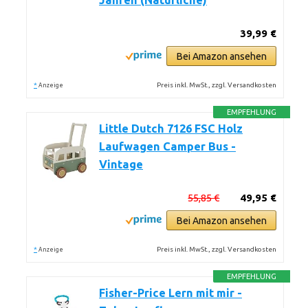
Jahren (Natürliche)
39,99 €
Bei Amazon ansehen
*
Preis inkl. MwSt., zzgl. Versandkosten
Anzeige
EMPFEHLUNG
Little Dutch 7126 FSC Holz
Laufwagen Camper Bus -
Vintage
55,85 €
49,95 €
Bei Amazon ansehen
*
Preis inkl. MwSt., zzgl. Versandkosten
Anzeige
EMPFEHLUNG
Fisher-Price Lern mit mir -