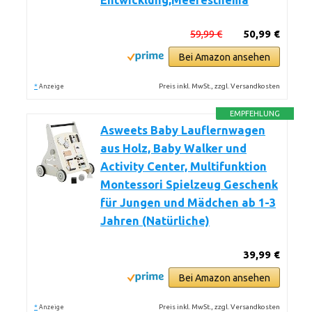
Entwicklung,Meeresthema
59,99 €
50,99 €
Bei Amazon ansehen
*
Preis inkl. MwSt., zzgl. Versandkosten
Anzeige
EMPFEHLUNG
Asweets Baby Lauflernwagen
aus Holz, Baby Walker und
Activity Center, Multifunktion
Montessori Spielzeug Geschenk
für Jungen und Mädchen ab 1-3
Jahren (Natürliche)
39,99 €
Bei Amazon ansehen
*
Preis inkl. MwSt., zzgl. Versandkosten
Anzeige