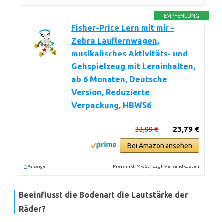
EMPFEHLUNG
Fisher-Price Lern mit mir -
Zebra Lauflernwagen,
musikalisches Aktivitäts- und
Gehspielzeug mit Lerninhalten,
ab 6 Monaten, Deutsche
Version, Reduzierte
Verpackung, HBW56
33,99 €
23,79 €
Bei Amazon ansehen
*
Preis inkl. MwSt., zzgl. Versandkosten
Anzeige
Beeinflusst die Bodenart die Lautstärke der
Räder?