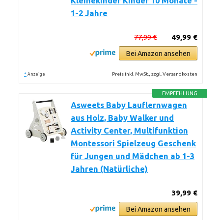
Kleinekinder Kinder 10 Monate -
1-2 Jahre
77,99 €
49,99 €
Bei Amazon ansehen
*
Preis inkl. MwSt., zzgl. Versandkosten
Anzeige
EMPFEHLUNG
Asweets Baby Lauflernwagen
aus Holz, Baby Walker und
Activity Center, Multifunktion
Montessori Spielzeug Geschenk
für Jungen und Mädchen ab 1-3
Jahren (Natürliche)
39,99 €
Bei Amazon ansehen