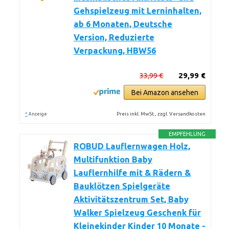
Gehspielzeug mit Lerninhalten,
ab 6 Monaten, Deutsche
Version, Reduzierte
Verpackung, HBW56
33,99 €
29,99 €
Bei Amazon ansehen
*
Preis inkl. MwSt., zzgl. Versandkosten
Anzeige
EMPFEHLUNG
ROBUD Lauflernwagen Holz,
Multifunktion Baby
Lauflernhilfe mit & Rädern &
Bauklötzen Spielgeräte
Aktivitätszentrum Set, Baby
Walker Spielzeug Geschenk für
Kleinekinder Kinder 10 Monate -