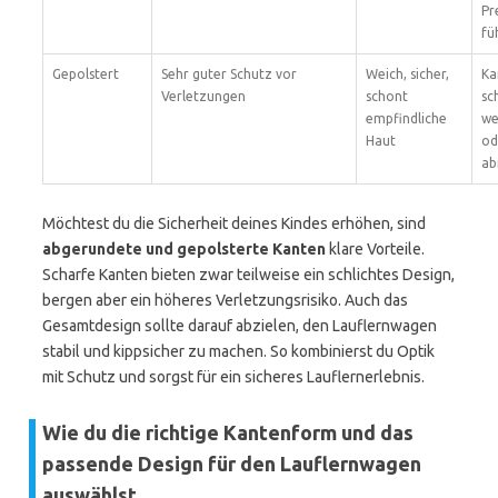
Pr
fü
Gepolstert
Sehr guter Schutz vor
Weich, sicher,
Ka
Verletzungen
schont
sc
empfindliche
we
Haut
od
ab
Möchtest du die Sicherheit deines Kindes erhöhen, sind
abgerundete und gepolsterte Kanten
klare Vorteile.
Scharfe Kanten bieten zwar teilweise ein schlichtes Design,
bergen aber ein höheres Verletzungsrisiko. Auch das
Gesamtdesign sollte darauf abzielen, den Lauflernwagen
stabil und kippsicher zu machen. So kombinierst du Optik
mit Schutz und sorgst für ein sicheres Lauflernerlebnis.
Wie du die richtige Kantenform und das
passende Design für den Lauflernwagen
auswählst