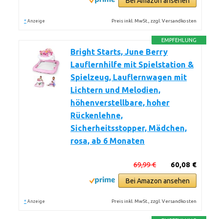
Bei Amazon ansehen
*
Preis inkl. MwSt., zzgl. Versandkosten
Anzeige
EMPFEHLUNG
Bright Starts, June Berry
Lauflernhilfe mit Spielstation &
Spielzeug, Lauflernwagen mit
Lichtern und Melodien,
höhenverstellbare, hoher
Rückenlehne,
Sicherheitsstopper, Mädchen,
rosa, ab 6 Monaten
69,99 €
60,08 €
Bei Amazon ansehen
*
Preis inkl. MwSt., zzgl. Versandkosten
Anzeige