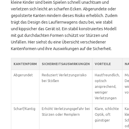
kleine Kinder sind beim Spielen schnell unachtsam und
verletzen sich leicht an scharfen Ecken. Abgerundete oder
gepolsterte Kanten mindern dieses Risiko erheblich. Zudem
trägt das Design des Lauflernwagens dazu bei, wie stabil
und kippsicher das Gerät ist. Ein stabil konstruiertes Modell
mit gut durchdachten Formen schützt vor Stürzen und
Unfällen. Hier siehst du eine Übersicht verschiedener
Kantenformen und ihre Auswirkungen auf die Sicherheit.
KANTENFORM
SICHERHEITSAUSWIRKUNGEN
VORTEILE
NA
Abgerundet
Reduziert Verletzungsrisiko
Hautfreundlich,
Ma
bei Stößen
optisch
De
ansprechend,
wi
weniger
vo
Verletzungen
Scharf/Kantig
Erhöht Verletzungsgefahr bei
Klare, schlichte
Ka
Stürzen oder Remplern
Optik, oft
kl
günstiger
Sc
od