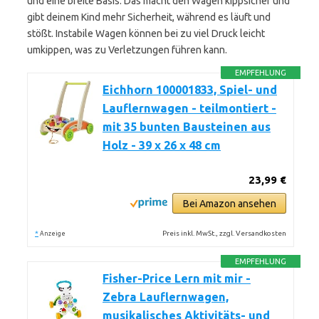
und eine breite Basis. Das macht den Wagen kippsicher und
gibt deinem Kind mehr Sicherheit, während es läuft und
stößt. Instabile Wagen können bei zu viel Druck leicht
umkippen, was zu Verletzungen führen kann.
EMPFEHLUNG
Eichhorn 100001833, Spiel- und
Lauflernwagen - teilmontiert -
mit 35 bunten Bausteinen aus
Holz - 39 x 26 x 48 cm
23,99 €
Bei Amazon ansehen
*
Preis inkl. MwSt., zzgl. Versandkosten
Anzeige
EMPFEHLUNG
Fisher-Price Lern mit mir -
Zebra Lauflernwagen,
musikalisches Aktivitäts- und