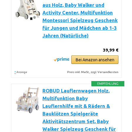
aus Holz, Baby Walker und
Activity Center, Multifunktion
Montessori Spielzeug Geschenk
für Jungen und Mädchen ab 1-3
Jahren (Natürliche)
39,99 €
Bei Amazon ansehen
*
Preis inkl. MwSt., zzgl. Versandkosten
Anzeige
EMPFEHLUNG
ROBUD Lauflernwagen Holz,
Multifunktion Baby
Lauflernhilfe mit & Rädern &
Bauklötzen Spielgeräte
Aktivitätszentrum Set, Baby
Walker Spielzeug Geschenk für