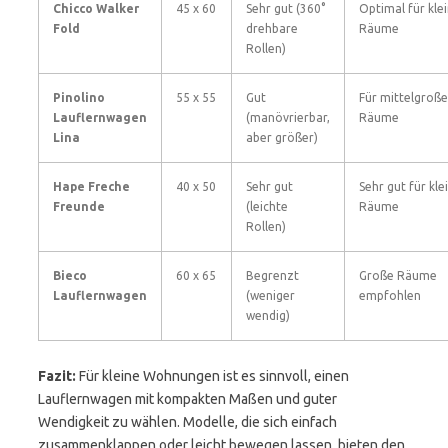
Chicco Walker
45 x 60
Sehr gut (360°
Optimal für kle
Fold
drehbare
Räume
Rollen)
Pinolino
55 x 55
Gut
Für mittelgroße
Lauflernwagen
(manövrierbar,
Räume
Lina
aber größer)
Hape Freche
40 x 50
Sehr gut
Sehr gut für kle
Freunde
(leichte
Räume
Rollen)
Bieco
60 x 65
Begrenzt
Große Räume
Lauflernwagen
(weniger
empfohlen
wendig)
Fazit:
Für kleine Wohnungen ist es sinnvoll, einen
Lauflernwagen mit kompakten Maßen und guter
Wendigkeit zu wählen. Modelle, die sich einfach
zusammenklappen oder leicht bewegen lassen, bieten den