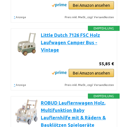
Bei Amazon ansehen
*
Preis inkl. MwSt., zzgl. Versandkosten
Anzeige
EMPFEHLUNG
Little Dutch 7126 FSC Holz
Laufwagen Camper Bus -
Vintage
55,85 €
Bei Amazon ansehen
*
Preis inkl. MwSt., zzgl. Versandkosten
Anzeige
EMPFEHLUNG
ROBUD Lauflernwagen Holz,
Multifunktion Baby
Lauflernhilfe mit & Rädern &
Bauklötzen Spielgeräte