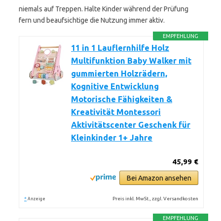
niemals auf Treppen. Halte Kinder während der Prüfung
fern und beaufsichtige die Nutzung immer aktiv.
EMPFEHLUNG
11 in 1 Lauflernhilfe Holz
Multifunktion Baby Walker mit
gummierten Holzrädern,
Kognitive Entwicklung
Motorische Fähigkeiten &
Kreativität Montessori
Aktivitätscenter Geschenk für
Kleinkinder 1+ Jahre
45,99 €
Bei Amazon ansehen
*
Preis inkl. MwSt., zzgl. Versandkosten
Anzeige
EMPFEHLUNG