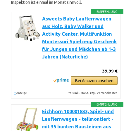
Inspektion ist einmal im Monat sinnvoll.
EMPFEHLUNG
Asweets Baby Lauflernwagen
aus Holz, Baby Walker und
Activity Center, Multifunktion
Montessori Spielzeug Geschenk
für Jungen und Mädchen ab 1-3
Jahren (Natürliche)
39,99 €
Bei Amazon ansehen
*
Preis inkl. MwSt., zzgl. Versandkosten
Anzeige
EMPFEHLUNG
Eichhorn 100001833, Spiel- und
Lauflernwagen - teilmontiert -
mit 35 bunten Bausteinen aus