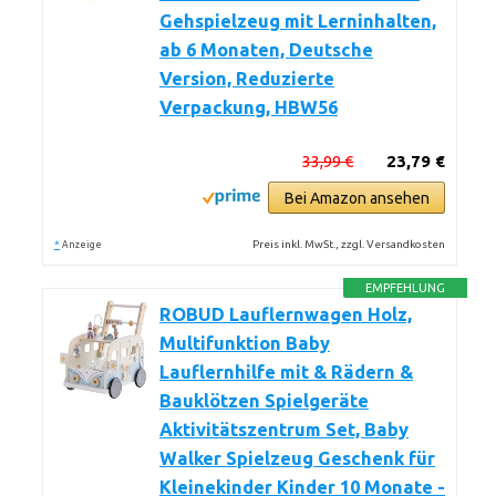
Gehspielzeug mit Lerninhalten,
ab 6 Monaten, Deutsche
Version, Reduzierte
Verpackung, HBW56
33,99 €
23,79 €
Bei Amazon ansehen
*
Preis inkl. MwSt., zzgl. Versandkosten
Anzeige
EMPFEHLUNG
ROBUD Lauflernwagen Holz,
Multifunktion Baby
Lauflernhilfe mit & Rädern &
Bauklötzen Spielgeräte
Aktivitätszentrum Set, Baby
Walker Spielzeug Geschenk für
Kleinekinder Kinder 10 Monate -