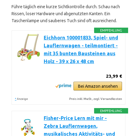
Führe täglich eine kurze Sichtkontrolle durch. Schau nach
Rissen, loser Hardware und abgenutzten Kanten. Ein
Taschenlampe und sauberes Tuch sind oft ausreichend.
EMPFEHLUNG
Eichhorn 100001833, Spiel- und
Lauflernwagen - teilmontiert -
mit 35 bunten Bausteinen aus
Holz - 39 x 26 x 48 cm
23,99 €
Bei Amazon ansehen
*
Preis inkl. MwSt., zzgl. Versandkosten
Anzeige
EMPFEHLUNG
Fisher-Price Lern mit mir -
Zebra Lauflernwagen,
musikalisches Aktivitäts- und