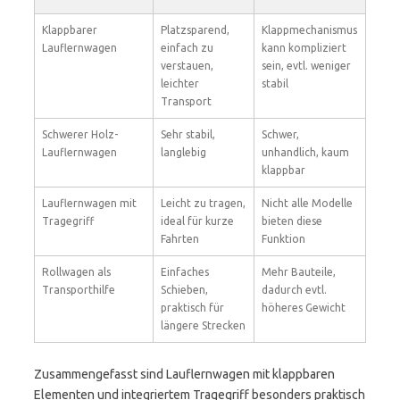
Klappbarer
Platzsparend,
Klappmechanismus
Lauflernwagen
einfach zu
kann kompliziert
verstauen,
sein, evtl. weniger
leichter
stabil
Transport
Schwerer Holz-
Sehr stabil,
Schwer,
Lauflernwagen
langlebig
unhandlich, kaum
klappbar
Lauflernwagen mit
Leicht zu tragen,
Nicht alle Modelle
Tragegriff
ideal für kurze
bieten diese
Fahrten
Funktion
Rollwagen als
Einfaches
Mehr Bauteile,
Transporthilfe
Schieben,
dadurch evtl.
praktisch für
höheres Gewicht
längere Strecken
Zusammengefasst sind Lauflernwagen mit klappbaren
Elementen und integriertem Tragegriff besonders praktisch