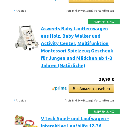
*
Preis inkl. MwSt., zzgl. Versandkosten
Anzeige
EMPFEHLUNG
Asweets Baby Lauflernwagen
aus Holz, Baby Walker und
Activity Center, Multifunktion
Montessori Spielzeug Geschenk
für Jungen und Mädchen ab 1-3
Jahren (Natürliche)
39,99 €
Bei Amazon ansehen
*
Preis inkl. MwSt., zzgl. Versandkosten
Anzeige
EMPFEHLUNG
VTech Spiel- und Laufwagen -
Interaktive Laufhilfe 12-36