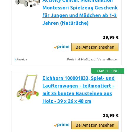
Activity Center, Multifunktion
Montessori Spielzeug Geschenk
für Jungen und Mädchen ab 1-3
Jahren (Natürliche)
39,99 €
Bei Amazon ansehen
*
Preis inkl. MwSt., zzgl. Versandkosten
Anzeige
EMPFEHLUNG
Eichhorn 100001833, Spiel- und
Lauflernwagen - teilmontiert -
mit 35 bunten Bausteinen aus
Holz - 39 x 26 x 48 cm
23,99 €
Bei Amazon ansehen