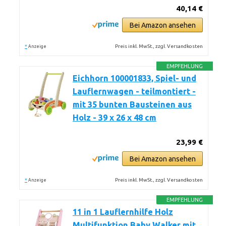
40,14 €
Bei Amazon ansehen
*
Preis inkl. MwSt., zzgl. Versandkosten
Anzeige
EMPFEHLUNG
Eichhorn 100001833, Spiel- und
Lauflernwagen - teilmontiert -
mit 35 bunten Bausteinen aus
Holz - 39 x 26 x 48 cm
23,99 €
Bei Amazon ansehen
*
Preis inkl. MwSt., zzgl. Versandkosten
Anzeige
EMPFEHLUNG
11 in 1 Lauflernhilfe Holz
Multifunktion Baby Walker mit