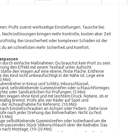
en. Prüfe zuerst werkseitige Einstellungen. Tausche bei
. Nachrüstlösungen bringen mehr Kontrolle, kosten aber Zeit
rzfristig. Bei Unsicherheit oder komplexen Schäden ist der
t du am schnellsten mehr Sicherheit und Komfort.
 anpassen
ten durch einfache Maßnahmen. Du brauchst kein Profi zu sein.
rung den Effekt mit einem Testlauf unter Aufsicht.
Stelle den Wagen auf eine ebene, feste Fläche. Entferne
 das Kind nicht unbeaufsichtigt in der Nähe ist. Lege eine
0 Min)
bendreher in Kreuz und Schlitz, Inbusschlüssel,
beband, selbstklebende Gummistreifen oder schlauchförmiges
chte oder Sandsäckchen für Prüfungen. (5 Min)
en Wagen ohne Kind und mit leichtem Druck. Notiere, ob er
hmäßig bremst. Prüfe alle vier Räder auf Spiel und
 der Achsaufnahme für Referenz. (10 Min)
nach Einstellschrauben an Achsen oder Federn. Ziehe lose
rüfe nach jeder Drehung das Rollverhalten. Nicht zu fest
15 Min)
ge selbstklebende Gummistreifen oder Isolierband um die
 ein passendes Stück Silikonschlauch über die Radnabe. Das
en nach Montage. (10–20 Min)