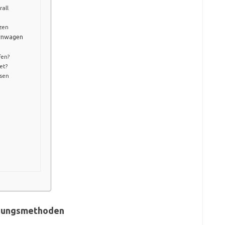
all
zen
ernwagen
fen?
et?
msen
ssungsmethoden