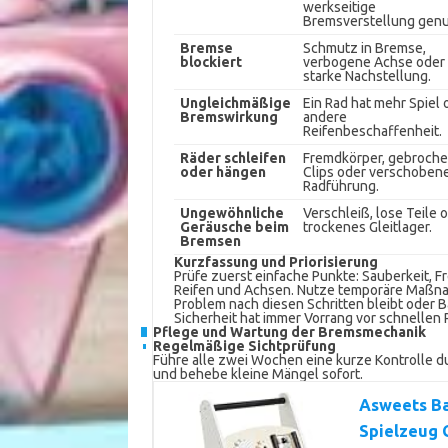
werkseitige
Bremsverstellung genu
Bremse
Schmutz in Bremse,
blockiert
verbogene Achse oder
starke Nachstellung.
Ungleichmäßige
Ein Rad hat mehr Spiel 
Bremswirkung
andere
Reifenbeschaffenheit.
Räder schleifen
Fremdkörper, gebroch
oder hängen
Clips oder verschoben
Radführung.
Ungewöhnliche
Verschleiß, lose Teile 
Geräusche beim
trockenes Gleitlager.
Bremsen
Kurzfassung und Priorisierung
Prüfe zuerst einfache Punkte: Sauberkeit, 
Reifen und Achsen. Nutze temporäre Maßna
Problem nach diesen Schritten bleibt oder B
Sicherheit hat immer Vorrang vor schnellen 
Pflege und Wartung der Bremsmechanik
Regelmäßige Sichtprüfung
Führe alle zwei Wochen eine kurze Kontrolle d
und behebe kleine Mängel sofort.
Asweets Ba
Spielzeug 