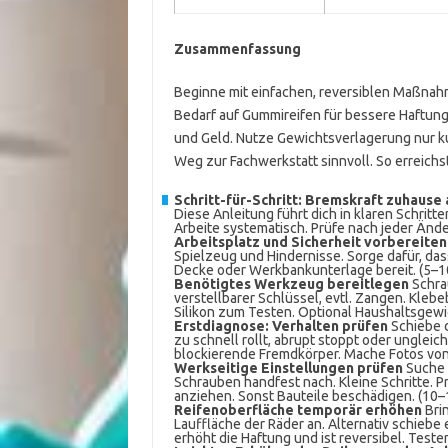
Zusammenfassung
Beginne mit einfachen, reversiblen Maßnahm
Bedarf auf Gummireifen für bessere Haftung
und Geld. Nutze Gewichtsverlagerung nur ku
Weg zur Fachwerkstatt sinnvoll. So erreichs
Schritt-für-Schritt: Bremskraft zuhause
Diese Anleitung führt dich in klaren Schrit
Arbeite systematisch. Prüfe nach jeder Ände
Arbeitsplatz und Sicherheit vorbereiten
Spielzeug und Hindernisse. Sorge dafür, dass
Decke oder Werkbankunterlage bereit. (5–1
Benötigtes Werkzeug bereitlegen
Schrau
verstellbarer Schlüssel, evtl. Zangen. Kle
Silikon zum Testen. Optional Haushaltsgewi
Erstdiagnose: Verhalten prüfen
Schiebe d
zu schnell rollt, abrupt stoppt oder ungleic
blockierende Fremdkörper. Mache Fotos von
Werkseitige Einstellungen prüfen
Suche 
Schrauben handfest nach. Kleine Schritte. P
anziehen. Sonst Bauteile beschädigen. (10–
Reifenoberfläche temporär erhöhen
Brin
Lauffläche der Räder an. Alternativ schiebe
erhöht die Haftung und ist reversibel. Test