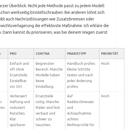
urzer Überblick. Nicht jede Methode passt zu jedem Modell
chon werkseitig Einstellschrauben. Bei anderen lohnt sich
gibt auch Nachrüstlösungen wie Zusatzbremsen oder
wichtsverlagerung die effektivste Maßnahme. Ich erkläre die
n. Dann kannst du priorisieren, was bei deinem Wagen zuerst
G
PRO
CONTRA
PRAXISTIPP
PRIORITÄT
Einfach und
Begrenzter
Handbuch prüfen.
Hoch
oft ohne
Bereich. Manche
Kleine Schritte
Ersatzteile.
Modelle haben
testen und nach
Einstellbar
keine
jeder Änderung
vor Ort.
Einstellung.
prüfen.
Verbessert
Ersatzteile
Auf
Hoch
er
Haftung und
nötig. Manche
Raddurchmesser
ren.
reduziert
Räder sind fest
und
Rutschen.
verbaut und
Achsaufnahme
Klar
schwer zu
achten.
spürbarer
tauschen.
Reifenprofile für