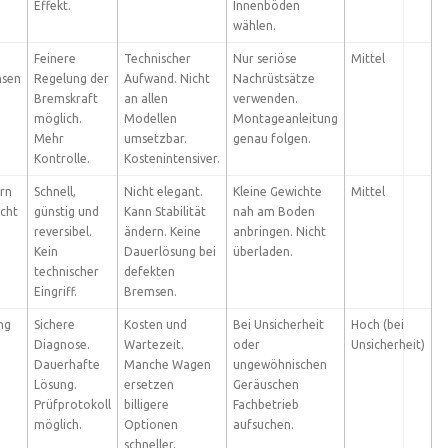
Effekt.
Innenböden
wählen.
Feinere
Technischer
Nur seriöse
Mittel
msen
Regelung der
Aufwand. Nicht
Nachrüstsätze
Bremskraft
an allen
verwenden.
möglich.
Modellen
Montageanleitung
Mehr
umsetzbar.
genau folgen.
Kontrolle.
Kostenintensiver.
rn
Schnell,
Nicht elegant.
Kleine Gewichte
Mittel
icht
günstig und
Kann Stabilität
nah am Boden
reversibel.
ändern. Keine
anbringen. Nicht
Kein
Dauerlösung bei
überladen.
technischer
defekten
Eingriff.
Bremsen.
ng
Sichere
Kosten und
Bei Unsicherheit
Hoch (bei
Diagnose.
Wartezeit.
oder
Unsicherheit)
Dauerhafte
Manche Wagen
ungewöhnischen
Lösung.
ersetzen
Geräuschen
Prüfprotokoll
billigere
Fachbetrieb
möglich.
Optionen
aufsuchen.
schneller.