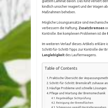
glattem Laminat davon. Das Kind verliert de
kindlich unsicher reagiert und der Wagen abr
Maßnahmen beheben.
Mögliche Lösungsansätze sind mechanisch
verbessern die Haftung.
Zusatzbremsen
od
Kontrolle. Bei komplexen Problemen ist die
Im weiteren Verlauf dieses Artikels erkläre 
Schritt-für-Schritt-Tipps zur Kontrolle der
Langlebigkeit
des Lauflernwagens.
Table of Contents
Praktische Übersicht der Anpassungsmet
Schritt-für-Schritt: Bremskraft zuhause a
Häufige Probleme und schnelle Lösungen
Pflege und Wartung der Bremsmechanik
Regelmäßige Sichtprüfung
Reinigung der Bremsflächen
Schmierung gemäß Herstellerangaben