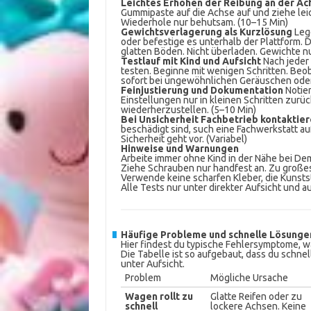
Leichtes Erhöhen der Reibung an der Ac
Gummipaste auf die Achse auf und ziehe leic
Wiederhole nur behutsam. (10–15 Min)
Gewichtsverlagerung als Kurzlösung
Lege
oder befestige es unterhalb der Plattform.
glatten Böden. Nicht überladen. Gewichte n
Testlauf mit Kind und Aufsicht
Nach jeder
testen. Beginne mit wenigen Schritten. Beo
sofort bei ungewöhnlichen Geräuschen ode
Feinjustierung und Dokumentation
Notie
Einstellungen nur in kleinen Schritten zurüc
wiederherzustellen. (5–10 Min)
Bei Unsicherheit Fachbetrieb kontaktie
beschädigt sind, such eine Fachwerkstatt a
Sicherheit geht vor. (Variabel)
Hinweise und Warnungen
Arbeite immer ohne Kind in der Nähe bei De
Ziehe Schrauben nur handfest an. Zu große
Verwende keine scharfen Kleber, die Kunsts
Alle Tests nur unter direkter Aufsicht und a
Häufige Probleme und schnelle Lösunge
Hier findest du typische Fehlersymptome, 
Die Tabelle ist so aufgebaut, dass du schnel
unter Aufsicht.
Problem
Mögliche Ursache
Wagen rollt zu
Glatte Reifen oder zu
schnell
lockere Achsen. Keine