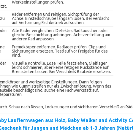
Werkseinstellungen prüfen.
tzt.
Räder entfernen und reinigen. Sichtprüfung der
 zu
Achse. Einstellschraube langsam lösen. Bei Verdacht
auf Verformung Fachbetrieb aufsuchen.
oder
Alle Räder vergleichen. Defektes Rad tauschen oder
gleiche Beschichtung anbringen. Achsverstellung am
anderen Rad anpassen.
ene
Fremdkörper entfernen. Radlager prüfen. Clips und
e
Sicherungen ersetzen. Testlauf vor Freigabe für das
Kind.
oder
Visuelle Kontrolle. Lose Teile festziehen. Gleitlager
leicht schmieren, aber keine fettigen Rückstände auf
Bremsteilen lassen. Bei Verschleiß Bauteile ersetzen.
Fremdkörper und werkseitige Einstellungen. Dann folgen
hmen wie Gummistreifen nur als Zwischenlösung. Wenn das
auteile beschädigt sind, suche eine Fachwerkstatt auf.
Reparaturen.
urch. Schau nach Rissen, Lockerungen und sichtbarem Verschleiß an Räde
by Lauflernwagen aus Holz, Baby Walker und Activity Ce
Geschenk für Jungen und Mädchen ab 1-3 Jahren (Natürl