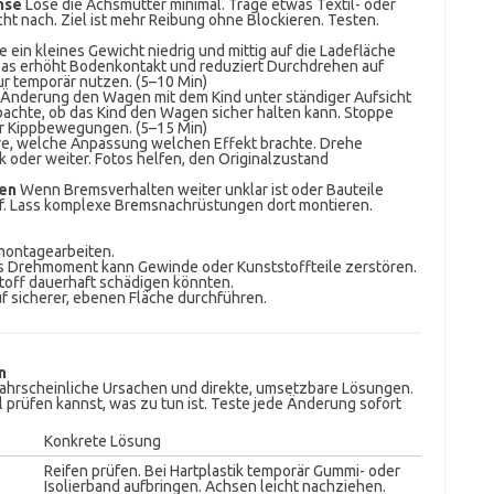
hse
Löse die Achsmutter minimal. Trage etwas Textil- oder
ht nach. Ziel ist mehr Reibung ohne Blockieren. Testen.
 ein kleines Gewicht niedrig und mittig auf die Ladefläche
 Das erhöht Bodenkontakt und reduziert Durchdrehen auf
ur temporär nutzen. (5–10 Min)
 Änderung den Wagen mit dem Kind unter ständiger Aufsicht
bachte, ob das Kind den Wagen sicher halten kann. Stoppe
r Kippbewegungen. (5–15 Min)
re, welche Anpassung welchen Effekt brachte. Drehe
k oder weiter. Fotos helfen, den Originalzustand
ren
Wenn Bremsverhalten weiter unklar ist oder Bauteile
uf. Lass komplexe Bremsnachrüstungen dort montieren.
montagearbeiten.
s Drehmoment kann Gewinde oder Kunststoffteile zerstören.
toff dauerhaft schädigen könnten.
uf sicherer, ebenen Fläche durchführen.
n
wahrscheinliche Ursachen und direkte, umsetzbare Lösungen.
l prüfen kannst, was zu tun ist. Teste jede Änderung sofort
Konkrete Lösung
Reifen prüfen. Bei Hartplastik temporär Gummi- oder
Isolierband aufbringen. Achsen leicht nachziehen.