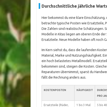
Durchschnittliche jährliche War
Hier bekommst du eine klare Einschätzung,
betrachte typische Posten wie Ersatzteile,
Die Zahlen sind realistische Schätzungen. S
Modelle in Kitas liegen am oberen Ende de
Ersatzteile. Neue Modelle haben oft noch Ga
Im Kern siehst du, dass die laufenden Koste
Material, Marke und Nutzungshäufigkeit. Ei
ein hoch belastetes Metallmodell. Ersatztei
bekommen sind, steigen die Kosten. Gleiches
Reparaturen übernimmst, sparst du Handwer
fällt die Rechnung anders aus.
KOSTENPOSTEN
HÄUFIGKEIT
DURCH
PRO JA
Ersatzteile (Räder,
1 bis 3 Mal
5 bis 40