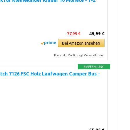
 für Kleinekinder Kinder 10 Monate - 1-2
77,99 €
49,99 €
Bei Amazon ansehen
Preis inkl. MwSt., zzgl. Versandkosten
EMPFEHLUNG
utch 7126 FSC Holz Laufwagen Camper Bus -
55,85 €