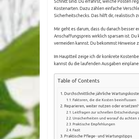
Schnitt sind. Du erfährst, welche Posten re
Kostenarten. Dazu zählen einfache Verschl
Sicherheitschecks. Das hilft dir, realistisch 
Mir geht es darum, dass du danach besser e
Anschaffungspreis wirklich sparsam ist. D
vermeiden kannst. Du bekommst Hinweise zur
Im Hauptteil zeige ich dir konkrete Kostenbe
kannst du die laufenden Ausgaben einplanen
Table of Contents
Durchschnittliche jährliche Wartungskoste
Faktoren, die die Kosten beeinflussen
Reparieren, weiter nutzen oder ersetzen?
Leitfragen zur schnellen Entscheidung
Unsicherheiten und worauf du achten s
Praktische Empfehlungen
Fazit
Praktische Pflege- und Wartungstipps