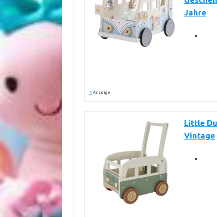
Geschenk
Jahre
*
Anzeige
Little D
Vintage