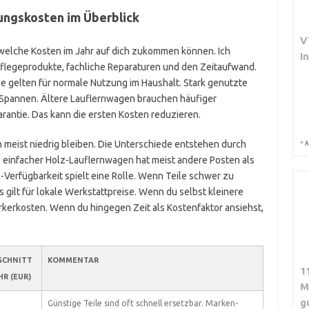
tungskosten im Überblick
V
 welche Kosten im Jahr auf dich zukommen können. Ich
I
 Pflegeprodukte, fachliche Reparaturen und den Zeitaufwand.
ie gelten für normale Nutzung im Haushalt. Stark genutzte
r Spannen. Ältere Lauflernwagen brauchen häufiger
rantie. Das kann die ersten Kosten reduzieren.
n meist niedrig bleiben. Die Unterschiede entstehen durch
*
A
n einfacher Holz-Lauflernwagen hat meist andere Posten als
l-Verfügbarkeit spielt eine Rolle. Wenn Teile schwer zu
 gilt für lokale Werkstattpreise. Wenn du selbst kleinere
kerkosten. Wenn du hingegen Zeit als Kostenfaktor ansiehst,
SCHNITT
KOMMENTAR
1
HR (EUR)
M
g
Günstige Teile sind oft schnell ersetzbar. Marken-