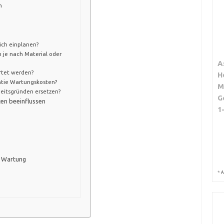
n
ich einplanen?
 je nach Material oder
A
rtet werden?
H
ntie Wartungskosten?
M
heitsgründen ersetzen?
G
en beeinflussen
1
e Wartung
*
A