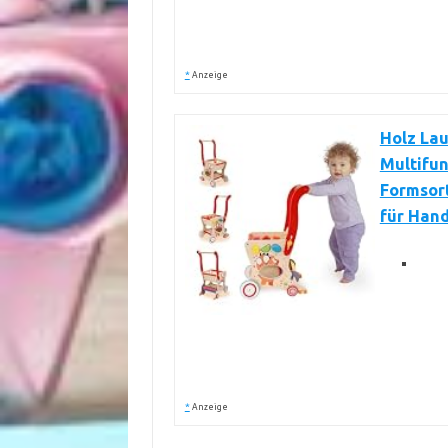
*
Anzeige
Holz Lau
Multifun
Formsort
für Han
*
Anzeige