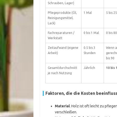
Schrauben, Lager)
Pflegeprodukte (Öl,
1 Mal
5 bis 25
Reinigungsmittel,
Lack)
Fachreparaturen /
0 bis 1 Mal
0 bis 80
Werkstatt
Zeitaufwand (eigene
0.5 bis 3
Wenn a
Arbeit)
Stunden
gerechn
bis 90
Gesamtdurchschnitt
Jährlich
10 bis 
je nach Nutzung
Faktoren, die die Kosten beeinflus
Material
. Holz ist oft leicht zu pfleg
verschleißen.