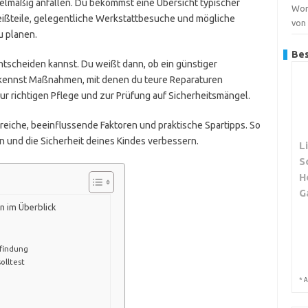
gelmäßig anfallen. Du bekommst eine Übersicht typischer
Wor
eißteile, gelegentliche Werkstattbesuche und mögliche
von
zu planen.
Bes
ntscheiden kannst. Du weißt dann, ob ein günstiger
u kennst Maßnahmen, mit denen du teure Reparaturen
 richtigen Pflege und zur Prüfung auf Sicherheitsmängel.
reiche, beeinflussen­de Faktoren und praktische Spartipps. So
 und die Sicherheit deines Kindes verbessern.
L
S
H
G
n im Überblick
sfindung
olltest
*
A