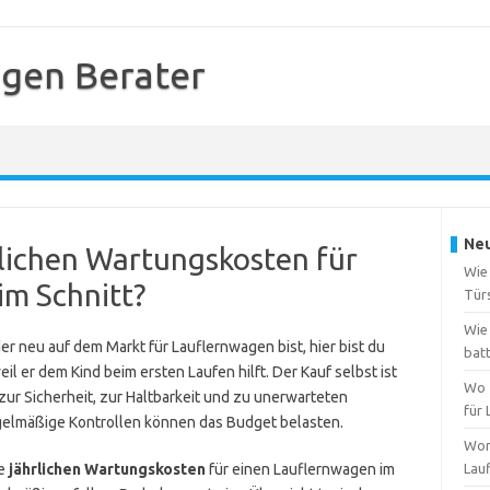
gen Berater
Neu
rlichen Wartungskosten für
Wie
im Schnitt?
Tür
Wie 
der neu auf dem Markt für Lauflernwagen bist, hier bist du
bat
il er dem Kind beim ersten Laufen hilft. Der Kauf selbst ist
Wo 
ur Sicherheit, zur Haltbarkeit und zu unerwarteten
für
egelmäßige Kontrollen können das Budget belasten.
Wor
ie
jährlichen Wartungskosten
für einen Lauflernwagen im
Lau