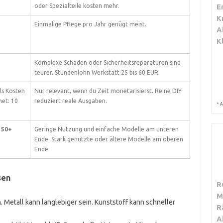
E
oder Spezialteile kosten mehr.
K
Einmalige Pflege pro Jahr genügt meist.
A
K
Komplexe Schäden oder Sicherheitsreparaturen sind
teurer. Stundenlohn Werkstatt 25 bis 60 EUR.
ls Kosten
Nur relevant, wenn du Zeit monetarisierst. Reine DIY
et: 10
reduziert reale Ausgaben.
*
A
150+
Geringe Nutzung und einfache Modelle am unteren
Ende. Stark genutzte oder ältere Modelle am oberen
Ende.
sen
R
M
en. Metall kann langlebiger sein. Kunststoff kann schneller
R
A