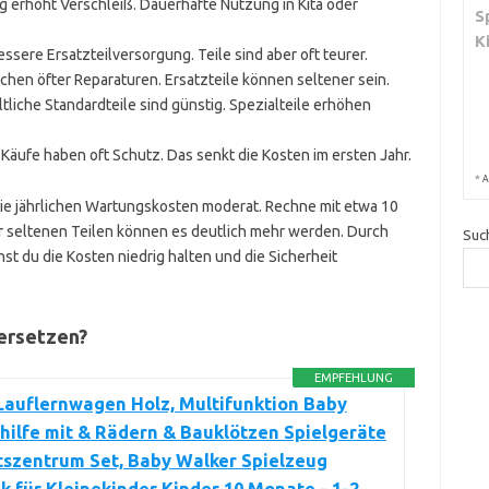
g erhöht Verschleiß. Dauerhafte Nutzung in Kita oder
S
K
ssere Ersatzteilversorgung. Teile sind aber oft teurer.
uchen öfter Reparaturen. Ersatzteile können seltener sein.
ältliche Standardteile sind günstig. Spezialteile erhöhen
 Käufe haben oft Schutz. Das senkt die Kosten im ersten Jahr.
*
A
die jährlichen Wartungskosten moderat. Rechne mit etwa 10
er seltenen Teilen können es deutlich mehr werden. Durch
Suc
st du die Kosten niedrig halten und die Sicherheit
 ersetzen?
EMPFEHLUNG
auflernwagen Holz, Multifunktion Baby
hilfe mit & Rädern & Bauklötzen Spielgeräte
tszentrum Set, Baby Walker Spielzeug