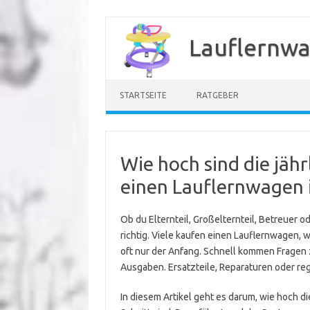
Zum
Inhalt
Lauflernwa
springen
STARTSEITE
RATGEBER
Wie hoch sind die jäh
einen Lauflernwagen 
Ob du Elternteil, Großelternteil, Betreuer o
richtig. Viele kaufen einen Lauflernwagen, we
oft nur der Anfang. Schnell kommen Fragen z
Ausgaben. Ersatzteile, Reparaturen oder r
In diesem Artikel geht es darum, wie hoch d