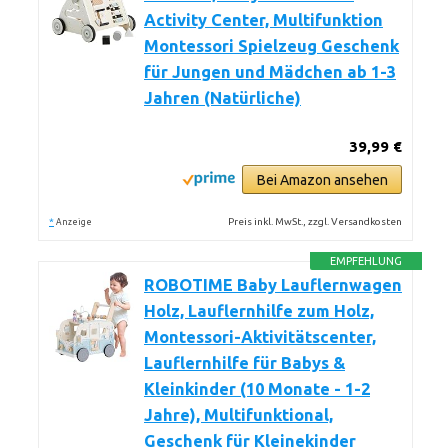
Activity Center, Multifunktion
Montessori Spielzeug Geschenk
für Jungen und Mädchen ab 1-3
Jahren (Natürliche)
39,99 €
Bei Amazon ansehen
*
Preis inkl. MwSt., zzgl. Versandkosten
Anzeige
EMPFEHLUNG
ROBOTIME Baby Lauflernwagen
Holz, Lauflernhilfe zum Holz,
Montessori-Aktivitätscenter,
Lauflernhilfe für Babys &
Kleinkinder (10 Monate - 1-2
Jahre), Multifunktional,
Geschenk für Kleinekinder