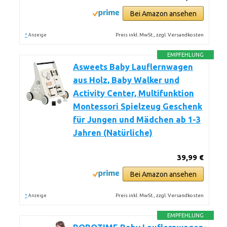
Bei Amazon ansehen
*
Preis inkl. MwSt., zzgl. Versandkosten
Anzeige
EMPFEHLUNG
Asweets Baby Lauflernwagen
aus Holz, Baby Walker und
Activity Center, Multifunktion
Montessori Spielzeug Geschenk
für Jungen und Mädchen ab 1-3
Jahren (Natürliche)
39,99 €
Bei Amazon ansehen
*
Preis inkl. MwSt., zzgl. Versandkosten
Anzeige
EMPFEHLUNG