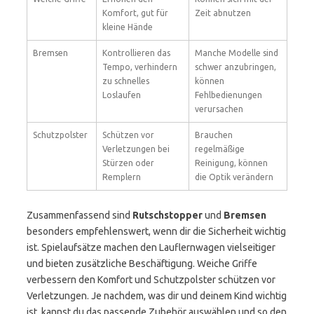
Komfort, gut für
Zeit abnutzen
kleine Hände
Bremsen
Kontrollieren das
Manche Modelle sind
Tempo, verhindern
schwer anzubringen,
zu schnelles
können
Loslaufen
Fehlbedienungen
verursachen
Schutzpolster
Schützen vor
Brauchen
Verletzungen bei
regelmäßige
Stürzen oder
Reinigung, können
Remplern
die Optik verändern
Zusammenfassend sind
Rutschstopper
und
Bremsen
besonders empfehlenswert, wenn dir die Sicherheit wichtig
ist. Spielaufsätze machen den Lauflernwagen vielseitiger
und bieten zusätzliche Beschäftigung. Weiche Griffe
verbessern den Komfort und Schutzpolster schützen vor
Verletzungen. Je nachdem, was dir und deinem Kind wichtig
ist, kannst du das passende Zubehör auswählen und so den