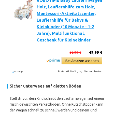
ROBOTIME Baby Lauflernwagen
Holz, Lauflernhilfe zum Holz,
Montessori-Aktivitätscenter,
Lauflernhilfe für Babys &
Kleinkinder (10 Monate - 1-2
Jahre), Multifunktional,
Geschenk für Kleinekinder
52,99 €
49,99 €
Bei Amazon ansehen
*
Preis inkl. MwSt., zzgl. Versandkosten
Anzeige
Sicher unterwegs auf glatten Böden
Stell dir vor, dein Kind schiebt den Lauflernwagen auf einem
frisch gewischten Parkettboden. Ohne Rutschstopper kann
der Wagen schnell zu schnell werden und deinem Kind