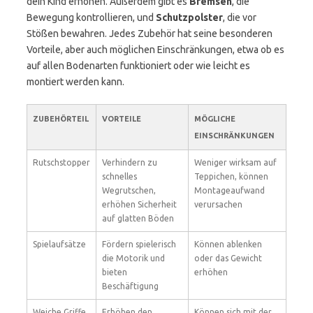
dein Kind erhöhen. Außerdem gibt es
Bremsen
, die
Bewegung kontrollieren, und
Schutzpolster
, die vor
Stößen bewahren. Jedes Zubehör hat seine besonderen
Vorteile, aber auch möglichen Einschränkungen, etwa ob es
auf allen Bodenarten funktioniert oder wie leicht es
montiert werden kann.
ZUBEHÖRTEIL
VORTEILE
MÖGLICHE
EINSCHRÄNKUNGEN
Rutschstopper
Verhindern zu
Weniger wirksam auf
schnelles
Teppichen, können
Wegrutschen,
Montageaufwand
erhöhen Sicherheit
verursachen
auf glatten Böden
Spielaufsätze
Fördern spielerisch
Können ablenken
die Motorik und
oder das Gewicht
bieten
erhöhen
Beschäftigung
Weiche Griffe
Erhöhen den
Können sich mit der